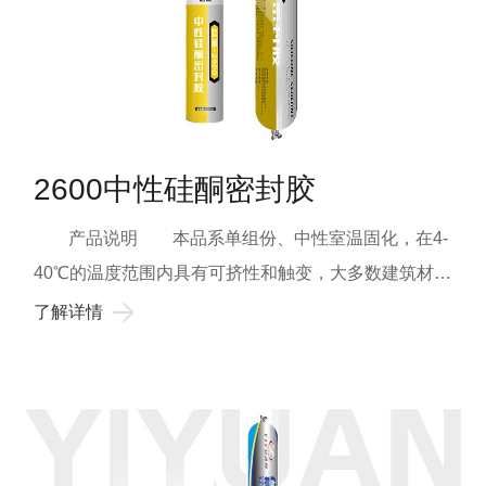
2600中性硅酮密封胶
产品说明 本品系单组份、中性室温固化，在4-
40℃的温度范围内具有可挤性和触变，大多数建筑材料
具有粘结性。 基本用途 适用于门窗、塑钢门窗
了解详情
工程框与玻璃之间的粘接与密封。 使用限制 不
能用作结构性粘结装配，不适用于所有渗出油脂、增塑
剂或溶剂的物体表面。不宜用于密闭空间或直接接触到
食品或饮用水的表面，基材的表面温度低于1℃或超过
40℃不宜施工。不宜用于外墙混凝土或石灰墙、铝塑板