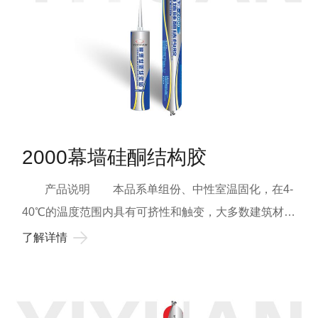
间的填缝粘接。 贮存期 保持原密封状态贮存于
0-27℃下干燥阴凉处，保存期12个月 颜色 黑
色、瓷白、银灰等，或用户要求的其它颜色。 包
装 为310ml塑料筒(净容量300ml)包装，软包装用复
合膜袋包装。 固化时间 中性硅酮耐候胶在挤出
接触空气后，即开始从表至里发生固化反应，表干时间
2000幕墙硅酮结构胶
在10~60min左右，完全固化产生粘结力在施工21天以
后。 安全须知 本产品在固化之前应避免与眼睛
产品说明 本品系单组份、中性室温固化，在4-
接触，若与眼睛接触，请用大量水冲洗，并找医生处
40℃的温度范围内具有可挤性和触变，大多数建筑材料
理，未固化的产品应避免小孩接触。 本产品在固化
具有粘结性。 基本用途 适用于门窗、塑钢门窗
了解详情
过程中会放出少许小分子物质，在施工及固化区应注意
工程框与玻璃之间的粘接与密封。 使用限制 不
通风，以免小分子浓度太大对人体产生不良影响。
能用作结构性粘结装配，不适用于所有渗出油脂、增塑
购买渠道 用户可直接到河南益源新材料有限公司或
剂或溶剂的物体表面。不宜用于密闭空间或直接接触到
指定的地区代理商处购买，以确保产品的质量。