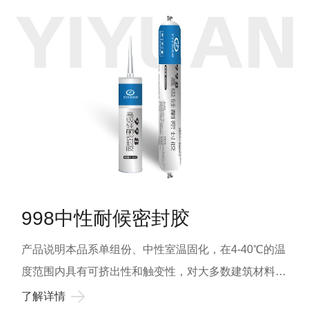
浓度太大对人体产生不良影响。 购买渠道 用户
剂或溶剂的物体表面。不宜用于密闭空间或直接接触到
可直接到河南益源新材料有限公司或指定的地区代理商
食品或饮用水的表面。基材的表面温度低于4℃或超过
处购买，以确保产品的质量。
40℃不宜施工，不宜用于外墙混凝土或石灰、铝塑板间
的填缝粘接。贮 存 期保持原密封状态贮存于0-27℃下
干燥阴凉处，保存期12个月颜 色黑色、瓷白、古铜、
银灰、透明等，或用户要求的其它颜色。包装YIYUAN-
2100用于310ml塑料筒(净容量300ml)，592ml的复合膜
袋包装。固化时间YIYUAN-2100硅酮结构密封胶在挤
出接触空气后，即开始从表至里发生固化反应，表干时
998中性耐候密封胶
间视施工环境在15~120min内均属正常，完全固化产生
粘结力在21天以后。安全须知本产品在固化之前应避免
产品说明本品系单组份、中性室温固化，在4-40℃的温
与眼睛接触，若与眼睛接触，请用大量清水冲洗，并找
度范围内具有可挤出性和触变性，对大多数建筑材料具
医生处理;未固化的产品应避免小孩接触。本产品在固
有粘结性。基本用途适用于石材，XPS/EPS/PUR/无机
了解详情
化过程中会放出少许小分子物质，在施工及固化区应注