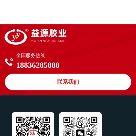
树脂板，铝板粘接种密封对基材无污染，无腐蚀耐老化
意通风，以免浓度太大对人体产生不良影响。购买渠道
性强等使用限制不能用作结构性粘结装配，不适用于所
用户可直接到河南益源新材料有限公司或指定的地区代
有渗出油脂、增塑剂或溶剂的物体表面。不宜用于密闭
理商处购买以确保产品的质量。
空间或直接接触到食品或饮用水的表面。基材的表面温
度低于4℃或超过40℃不宜施工。贮 存 期保持原密封
状态贮存于0-27℃下干燥阴凉处，保存期12个月颜 色
全国服务热线
黑色、瓷白、古铜、银灰等，或用户要求的其它颜色。
18836285888
包 装●YIYUAN-998用复合膜袋包装固化时间YIYUAN-
998中性硅酮耐候胶在挤出接触空气后，即开始从表至
联系我们
里发生固化反应，表干时间在15~150min均属正常，完
全固化产生强粘结力在施工1天以后。安全须知本产品
在固化之前应避免与眼睛接触，若与眼睛接触，请用大
量水冲洗，并找医生处理，未固化的产品应避免小孩接
触。本产品在固化过程中会放出少许小分子物质，在施