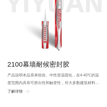
食品或饮用水的表面，基材的表面温度低于1℃或超过
40℃不宜施工。不宜用于外墙混凝土或石灰墙、铝塑板
间的填缝粘接。 贮存期 保持原密封状态贮存于
0-27℃下干燥阴凉处，保存期12个月 颜色 黑
色、瓷白、银灰等，或用户要求的其它颜色。 包
装 YIYUAN-2600为310ml塑料筒(净容量300ml)包
装，软包装用复合膜袋包装。 固化时间
YIYUAN-2200中性硅酮耐候胶在挤出接触空气后，即
2100幕墙耐候密封胶
开始从表至里发生固化反应，表干时间在10~60min左
右，完全固化产生粘结力在施工21天以后。 安全须
产品说明本品系单组份、中性室温固化，在4-40℃的温
知 本产品在固化之前应避免与眼睛接触，若与眼睛
度范围内具有可挤出性和触变性，对大多数建筑材料具
接触，请用大量水冲洗，并找医生处理，未固化的产品
有粘结性。基本用途适用于隐框、半隐框幕墙，大板玻
了解详情
应避免小孩接触。 本产品在固化过程中会放出少许
璃粘接密封，各类工程门窗外墙粘接密封等。使用限制
小分子物质，在施工及固化区应注意通风，以免小分子
能用作结构性粘结装配，不适用于所有渗出油脂、增塑