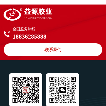
全国服务热线
18836285888
联系我们